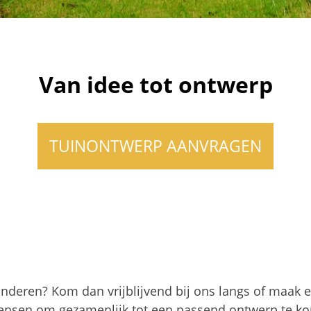
Bijzondere beplanting
Persoonlijk betrokken
Van idee tot ontwerp
TUINONTWERP AANVRAGEN
nderen? Kom dan vrijblijvend bij ons langs of maak e
wensen om gezamenlijk tot een passend ontwerp te k